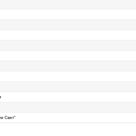
м
м Свет"