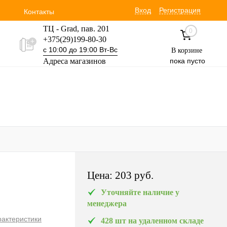
Вход
Регистрация
Контакты
ТЦ - Grad, пав. 201
0
+375(29)199-80-30
с 10:00 до 19:00 Вт-Вс
В корзине
Адреса магазинов
пока пусто
Уручская 19 пав. 3М
+375(29)354-30-60
с 9:00 до 17:00 Вт-Вс
Цена:
203 pуб.
Уточняйте наличие у
менеджера
рактеристики
428 шт на удаленном складе