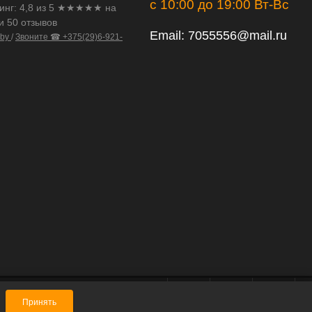
с 10:00 до 19:00 Вт-Вс
инг:
4,8
из
5
★★★★★ на
и 50 отзывов
Email:
7055556@mail.ru
.by
/
Звоните ☎ +375(29)6-921-
Принять