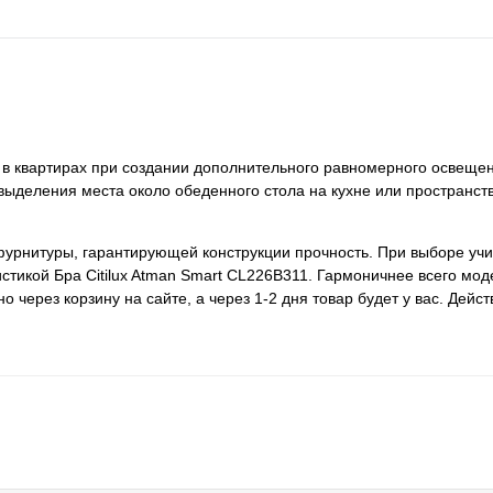
я в квартирах при создании дополнительного равномерного освеще
ыделения места около обеденного стола на кухне или пространст
фурнитуры, гарантирующей конструкции прочность. При выборе уч
истикой Бра Citilux Atman Smart CL226B311. Гармоничнее всего мод
через корзину на сайте, а через 1-2 дня товар будет у вас. Дейс