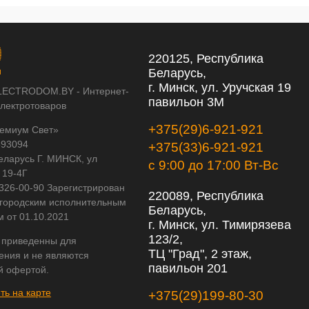
220125, Республика
Беларусь,
г. Минск, ул. Уручская 19
LECTRODOM.BY - Интернет-
павильон 3М
электротоваров
+375(29)6-921-921
емиум Свет»
593094
+375(33)6-921-921
еларусь Г. МИНСК, ул
с 9:00 до 17:00 Вт-Вс
 19-4Г
 326-00-90 Зарегистрирован
220089, Республика
городским исполнительным
Беларусь,
м от 01.10.2021
г. Минск, ул. Тимирязева
123/2,
 приведенны для
ТЦ "Град", 2 этаж,
ения и не являются
павильон 201
й офертой.
ть на карте
+375(29)199-80-30