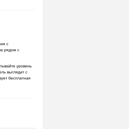
ния с
ва рядом с
итывайте уровень
ель выглядит с
твует бесплатная