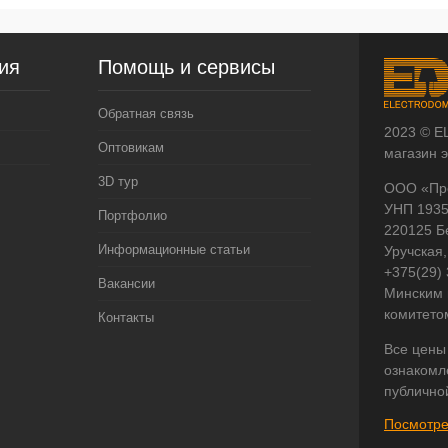
ия
Помощь и сервисы
Обратная связь
2023 © E
Оптовикам
магазин 
3D тур
ООО «Пр
УНП 193
Портфолио
220125 Б
Информационные статьи
Уручская,
+375(29)
Вакансии
Минским 
комитето
Контакты
Все цены
ознакомл
публично
Посмотре