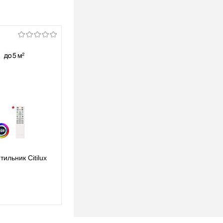
ильник Citilux
Подвесной светодиодный светильник Citilux
Atman Smart CL226B011
203 pуб.
203 pуб.