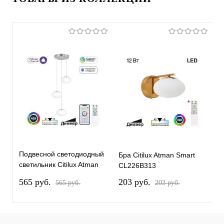
Подвесной светодиодный
Бра Citilux Atman Smart
Б
светильник Citilux Atman
CL226B313
C
Smart CL226A031
565 pуб.
203 pуб.
2
565 pуб.
203 pуб.