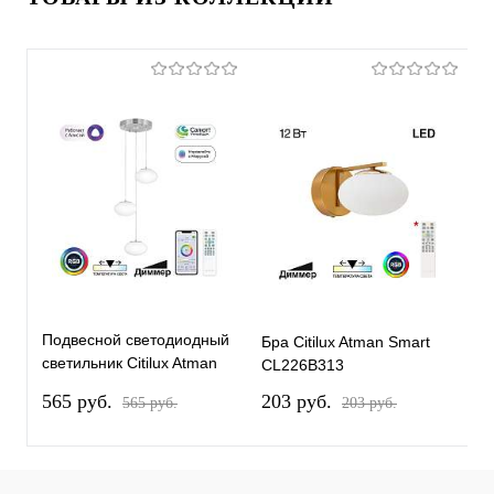
Подвесной светодиодный
Бра Citilux Atman Smart
Б
светильник Citilux Atman
CL226B313
C
Smart CL226A031
565 pуб.
203 pуб.
2
565 pуб.
203 pуб.