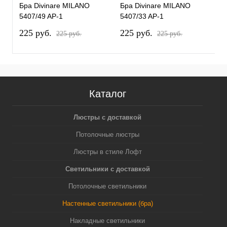
Бра Divinare MILANO
Бра Divinare MILANO
Б
5407/49 AP-1
5407/33 AP-1
5
225 pуб.
225 pуб.
2
225 pуб.
225 pуб.
Каталог
Люстры с доставкой
Потолочные люстры
Люстры в стиле Лофт
Светильники с доставкой
Потолочные светильники
Настенные светильники (бра)
Накладные светильники