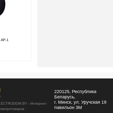
Подвесной светильник Divinare MILANO
 AP-1
5407/49 SP-1
262 pуб.
262 pуб.
220125, Республика
Беларусь,
г. Минск, ул. Уручская 19
LECTRODOM.BY - Интернет-
павильон 3М
электротоваров