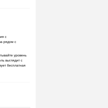
ия с
ва рядом с
итывайте уровень
ель выглядит с
твует бесплатная