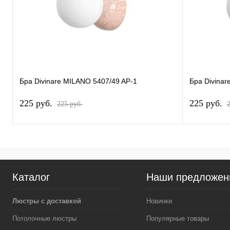
Бра Divinare MILANO 5407/49 AP-1
Бра Divinar
225 pуб.
225 pуб.
225 pуб.
Каталог
Наши предложен
Люстры с доставкой
Новинки
Потолочные люстры
Популярные товары