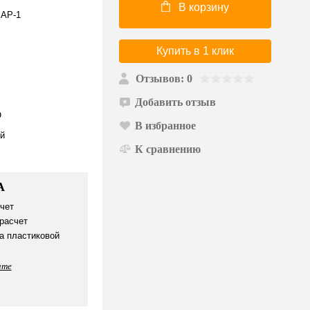
В корзину
 AP-1
Купить в 1 клик
Отзывов: 0
Добавить отзыв
O
В избранное
й
К сравнению
А
чет
расчет
а пластиковой
ате