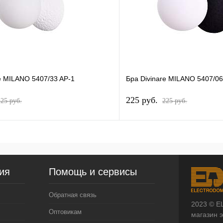
e MILANO 5407/33 AP-1
Бра Divinare MILANO 5407/06
225 pуб.
225 pуб.
225 pуб.
ия
Помощь и сервисы
Обратная связь
2023 © E
Оптовикам
магазин 