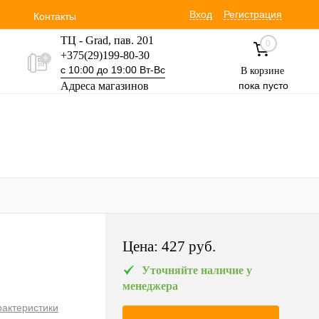
Вход
Регистрация
Контакты
ТЦ - Grad, пав. 201
0
+375(29)199-80-30
с 10:00 до 19:00 Вт-Вс
В корзине
Адреса магазинов
пока пусто
Уручская 19 пав. 3М
+375(29)354-30-60
с 9:00 до 17:00 Вт-Вс
Цена:
427 pуб.
Уточняйте наличие у
менеджера
рактеристики