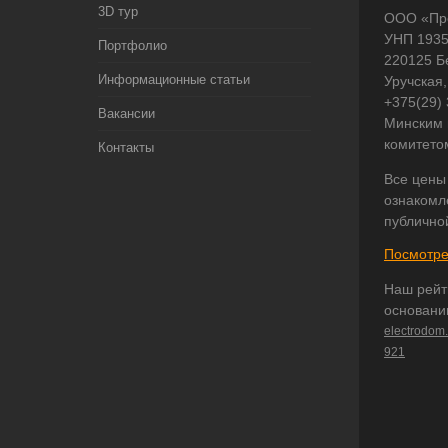
3D тур
ООО «Пр
УНП 193
Портфолио
220125 Б
Информационные статьи
Уручская,
+375(29)
Вакансии
Минским 
комитето
Контакты
Все цены
ознакомл
публично
Посмотре
Наш рейт
основани
electrodom
921