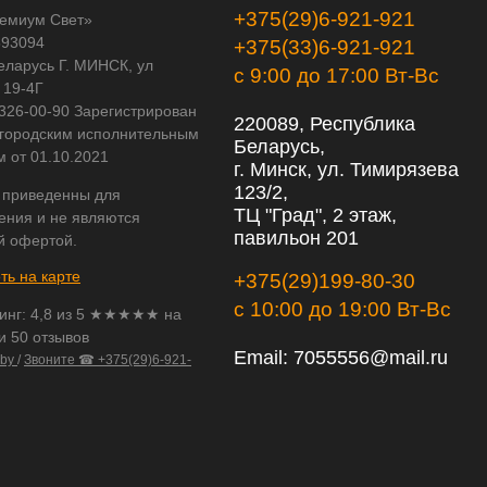
+375(29)6-921-921
емиум Свет»
593094
+375(33)6-921-921
еларусь Г. МИНСК, ул
с 9:00 до 17:00 Вт-Вс
 19-4Г
 326-00-90 Зарегистрирован
220089, Республика
городским исполнительным
Беларусь,
м от 01.10.2021
г. Минск, ул. Тимирязева
123/2,
 приведенны для
ТЦ "Град", 2 этаж,
ения и не являются
павильон 201
й офертой.
ть на карте
+375(29)199-80-30
с 10:00 до 19:00 Вт-Вс
инг:
4,8
из
5
★★★★★ на
и 50 отзывов
Email:
7055556@mail.ru
.by
/
Звоните ☎ +375(29)6-921-