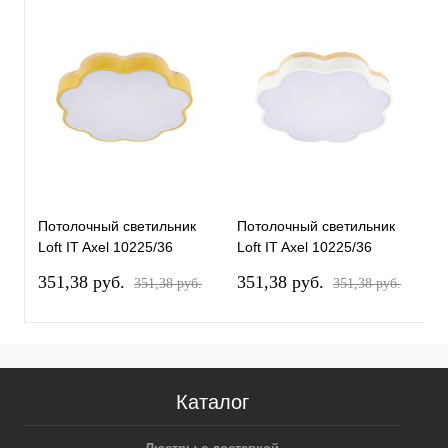
Потолочный светильник
Потолочный светильник
П
Loft IT Axel 10225/36
Loft IT Axel 10225/36
L
Yellow
White
351,38 pуб.
351,38 pуб.
3
351,38 pуб.
351,38 pуб.
Каталог