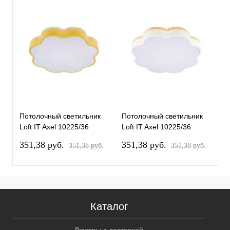
Потолочный светильник
Потолочный светильник
П
Loft IT Axel 10225/36
Loft IT Axel 10225/36
L
Yellow
White
351,38 pуб.
351,38 pуб.
3
351,38 pуб.
351,38 pуб.
Каталог