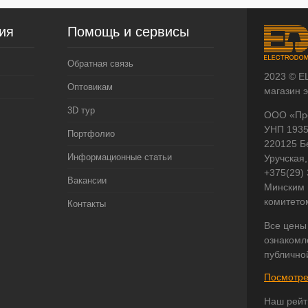
ия
Помощь и сервисы
Обратная связь
2023 © E
Оптовикам
магазин 
3D тур
ООО «Пр
УНП 193
Портфолио
220125 Б
Информационные статьи
Уручская,
+375(29)
Вакансии
Минским 
комитето
Контакты
Все цены
ознакомл
публично
Посмотре
Наш рейт