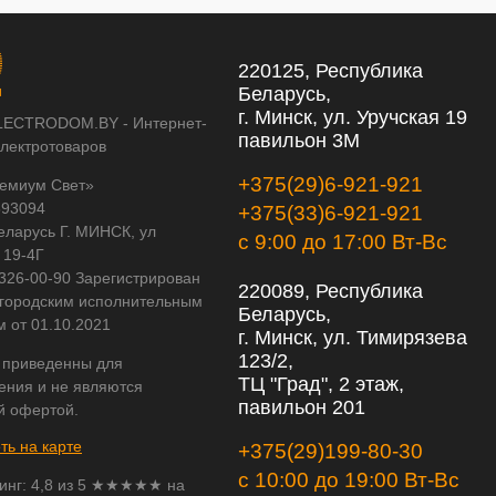
220125, Республика
Беларусь,
г. Минск, ул. Уручская 19
LECTRODOM.BY - Интернет-
павильон 3М
электротоваров
+375(29)6-921-921
емиум Свет»
593094
+375(33)6-921-921
еларусь Г. МИНСК, ул
с 9:00 до 17:00 Вт-Вс
 19-4Г
 326-00-90 Зарегистрирован
220089, Республика
городским исполнительным
Беларусь,
м от 01.10.2021
г. Минск, ул. Тимирязева
123/2,
 приведенны для
ТЦ "Град", 2 этаж,
ения и не являются
павильон 201
й офертой.
ть на карте
+375(29)199-80-30
с 10:00 до 19:00 Вт-Вс
инг:
4,8
из
5
★★★★★ на