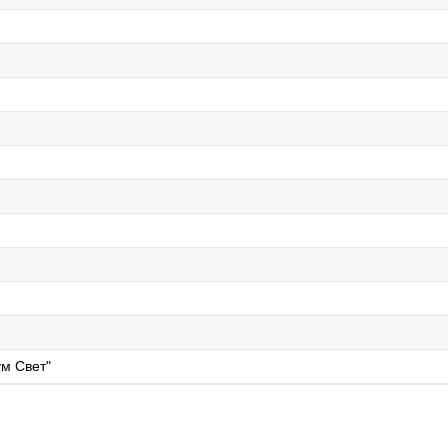
й
м Свет"