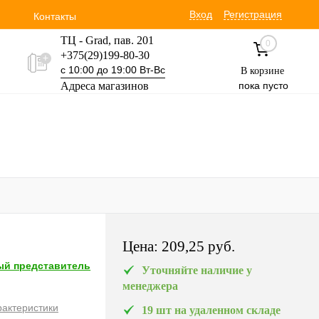
Вход
Регистрация
Контакты
ТЦ - Grad, пав. 201
0
+375(29)199-80-30
с 10:00 до 19:00 Вт-Вс
В корзине
Адреса магазинов
пока пусто
Уручская 19 пав. 3М
+375(29)354-30-60
с 9:00 до 17:00 Вт-Вс
Цена:
209,25 pуб.
й представитель
Уточняйте наличие у
менеджера
рактеристики
19 шт на удаленном складе