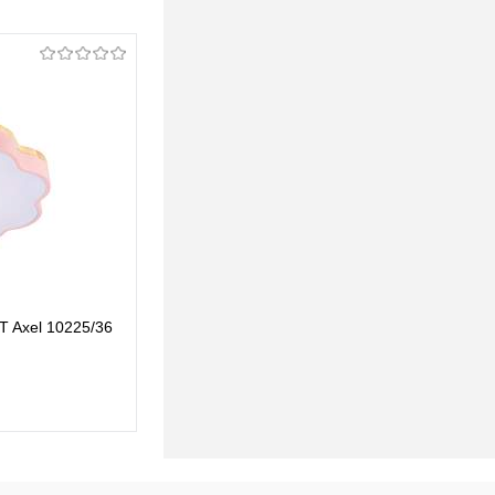
T Axel 10225/36
Потолочный светильник Loft IT Axel 10225/36
Grey
351,38 pуб.
351,38 pуб.