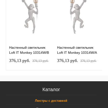
Настенный светильник
Настенный светильник
Н
Loft IT Monkey 10314W/B
Loft IT Monkey 10314W/A
M
376,13 pуб.
376,13 pуб.
3
376,13 pуб.
376,13 pуб.
Каталог
Люстры с доставкой