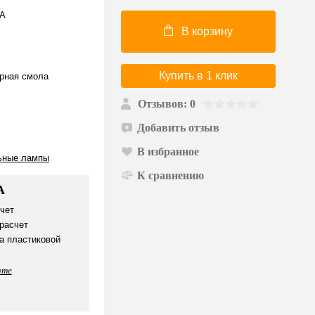
/A
В корзину
Купить в 1 клик
рная смола
Отзывов: 0
Добавить отзыв
В избранное
ьные лампы
К сравнению
А
чет
расчет
а пластиковой
ате