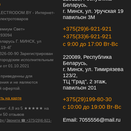
Беларусь,
г. Минск, ул. Уручская 19
LECTRODOM.BY - Интернет-
павильон 3М
электротоваров
+375(29)6-921-921
емиум Свет»
593094
+375(33)6-921-921
еларусь Г. МИНСК, ул
с 9:00 до 17:00 Вт-Вс
 19-4Г
 326-00-90 Зарегистрирован
220089, Республика
городским исполнительным
Беларусь,
м от 01.10.2021
г. Минск, ул. Тимирязева
123/2,
 приведенны для
ТЦ "Град", 2 этаж,
ения и не являются
павильон 201
й офертой.
ть на карте
+375(29)199-80-30
с 10:00 до 19:00 Вт-Вс
инг:
4,8
из
5
★★★★★ на
и 50 отзывов
Email:
7055556@mail.ru
.by
/
Звоните ☎ +375(29)6-921-