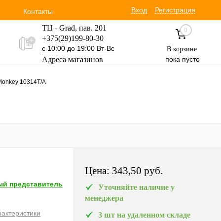
Вход
Регистрация
Контакты
ТЦ - Grad, пав. 201
0
+375(29)199-80-30
с 10:00 до 19:00 Вт-Вс
В корзине
Адреса магазинов
пока пусто
Уручская 19 пав. 3М
 Monkey 10314T/A
+375(29)354-30-60
с 9:00 до 17:00 Вт-Вс
Цена:
343,50 pуб.
й представитель
Уточняйте наличие у
менеджера
рактеристики
3 шт на удаленном складе