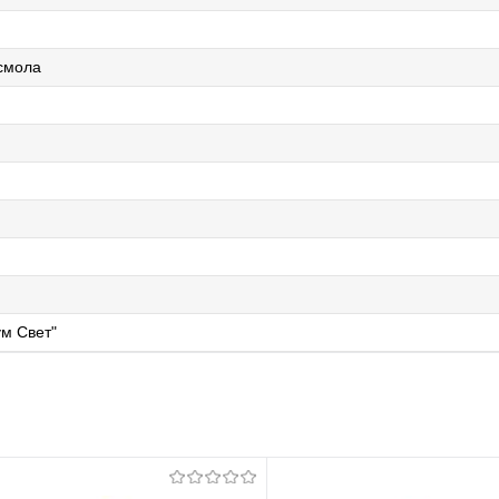
смола
м Свет"