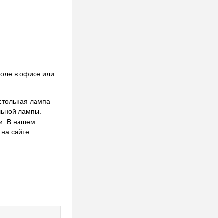
толе в офисе или
астольная лампа
льной лампы.
и. В нашем
 на сайте.