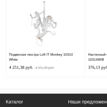
Подвесная люстра Loft IT Monkey 10314
Настенный с
White
10314W/B
4 251,38 pуб.
376,13 pу
4 251,38 pуб.
Каталог
Наши предложен