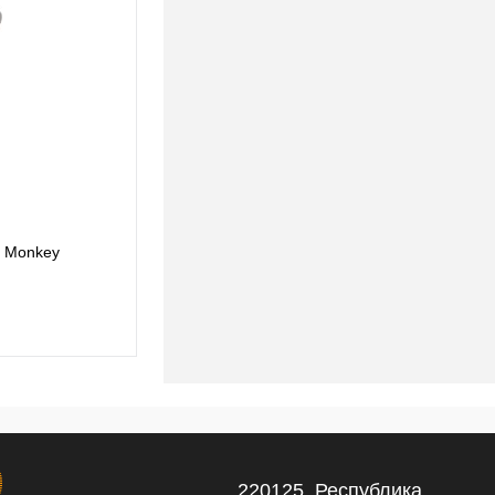
T Monkey
Настольная лампа Loft IT Monkey 10314T/B
364,88 pуб.
364,88 pуб.
220125, Республика