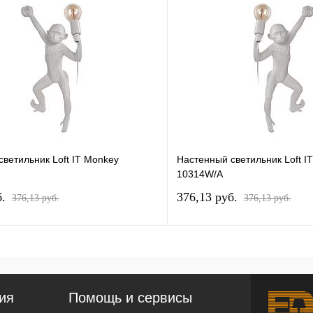
ветильник Loft IT Monkey
Настенный светильник Loft I
10314W/A
б.
376,13 pуб.
376,13 pуб.
376,13 pуб.
ия
Помощь и сервисы