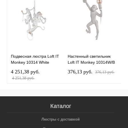
Подвесная люстра Loft IT
Настенный светильник
Н
Monkey 10314 White
Loft IT Monkey 10314W/B
L
4 251,38 pуб.
376,13 pуб.
3
376,13 pуб.
4 251,38 pуб.
Каталог
Люстры с доставкой