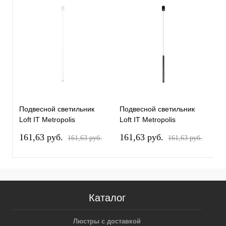
Подвесной светильник
Подвесной светильник
П
Loft IT Metropolis
Loft IT Metropolis
L
10334/800 White
10334/800 Black
1
161,63 pуб.
161,63 pуб.
1
161,63 pуб.
161,63 pуб.
Каталог
Люстры с доставкой