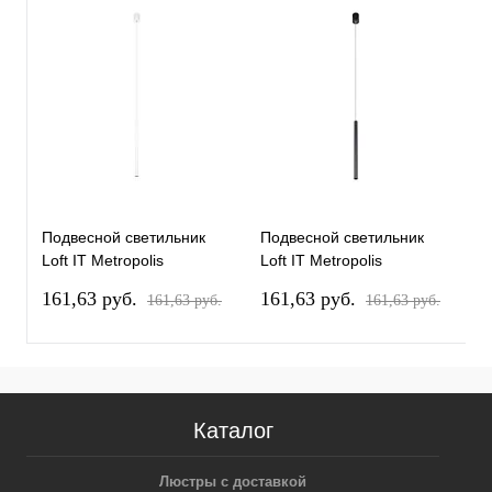
Подвесной светильник
Подвесной светильник
П
Loft IT Metropolis
Loft IT Metropolis
L
10334/800 White
10334/800 Black
1
161,63 pуб.
161,63 pуб.
1
161,63 pуб.
161,63 pуб.
Каталог
Люстры с доставкой