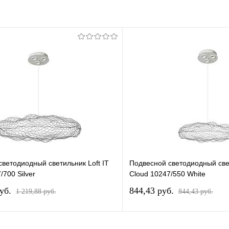
ветодиодный светильник Loft IT
Подвесной светодиодный свет
/700 Silver
Cloud 10247/550 White
pуб.
844,43 pуб.
1 219,88 pуб.
844,43 pуб.