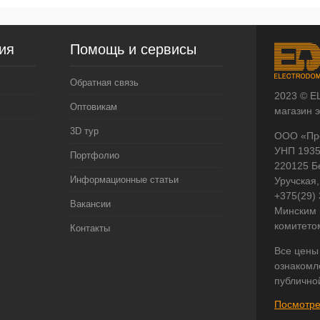
ия
Помощь и сервисы
Обратная связь
2023 © E
Оптовикам
магазин 
3D тур
ООО «Пр
УНП 193
Портфолио
220125 Б
Информационные статьи
Уручская,
+375(29)
Вакансии
Минским 
комитето
Контакты
Все цены
ознакомл
публично
Посмотре