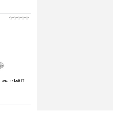
ильник Loft IT
Подвесной светодиодный светильник Loft IT
Cloud 10247/550 Silver
938,25 pуб.
938,25 pуб.