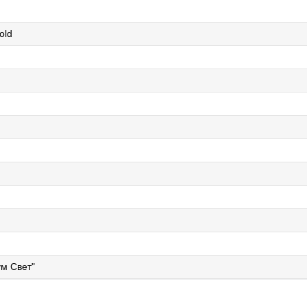
old
м Свет"