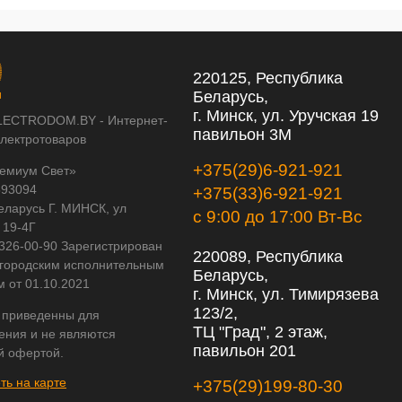
220125, Республика
Беларусь,
г. Минск, ул. Уручская 19
LECTRODOM.BY - Интернет-
павильон 3М
электротоваров
+375(29)6-921-921
емиум Свет»
593094
+375(33)6-921-921
еларусь Г. МИНСК, ул
с 9:00 до 17:00 Вт-Вс
 19-4Г
 326-00-90 Зарегистрирован
220089, Республика
городским исполнительным
Беларусь,
м от 01.10.2021
г. Минск, ул. Тимирязева
123/2,
 приведенны для
ТЦ "Град", 2 этаж,
ения и не являются
павильон 201
й офертой.
ть на карте
+375(29)199-80-30