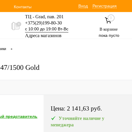
Вход
Регистрация
Контакты
ТЦ - Grad, пав. 201
0
+375(29)199-80-30
с 10:00 до 19:00 Вт-Вс
В корзине
Адреса магазинов
пока пусто
Уручская 19 пав. 3М
•
ники
+375(29)354-30-60
с 9:00 до 17:00 Вт-Вс
247/1500 Gold
Цена:
2 141,63 pуб.
й представитель
Уточняйте наличие у
менеджера