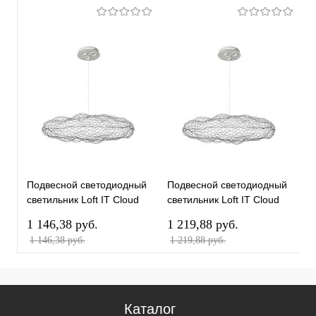
Подвесной светодиодный
Подвесной светодиодный
П
светильник Loft IT Cloud
светильник Loft IT Cloud
с
10247/700 White
10247/700 Silver
1
1 146,38 pуб.
1 219,88 pуб.
9
1 146,38 pуб.
1 219,88 pуб.
Каталог