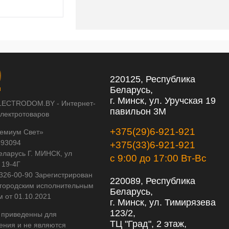
220125, Республика
Беларусь,
г. Минск, ул. Уручская 19
LECTRODOM.BY - Интернет-
павильон 3М
электротоваров
+375(29)6-921-921
емиум Свет»
593094
+375(33)6-921-921
еларусь Г. МИНСК, ул
с 9:00 до 17:00 Вт-Вс
 19-4Г
 326-00-90 Зарегистрирован
220089, Республика
городским исполнительным
Беларусь,
м от 01.10.2021
г. Минск, ул. Тимирязева
123/2,
 приведенны для
ТЦ "Град", 2 этаж,
ения и не являются