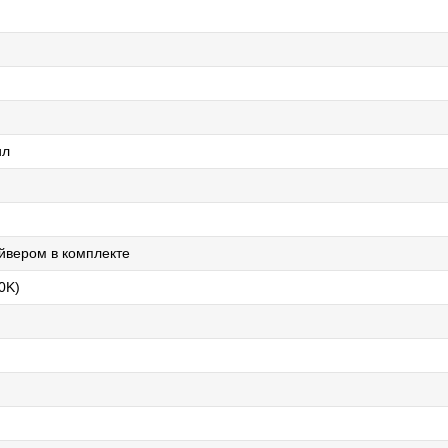
ил
айвером в комплекте
0K)
й