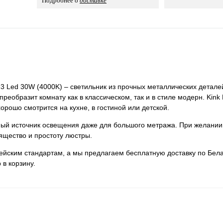
Подробнее о
доставке
h3 Led 30W (4000K) – светильник из прочных металлических детале
реобразит комнату как в классическом, так и в стиле модерн. Kink 
орошо смотрится на кухне, в гостиной или детской.
нный источник освещения даже для большого метража. При желании
ящество и простоту люстры.
пейским стандартам, а мы предлагаем бесплатную доставку по Бела
 в корзину.