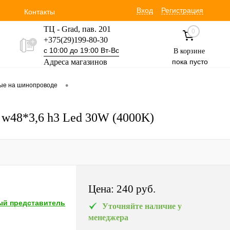
Вход
Регистрация
Контакты
ТЦ - Grad, пав. 201
0
+375(29)199-80-30
с 10:00 до 19:00 Вт-Вс
В корзине
Адреса магазинов
пока пусто
Уручская 19 пав. 3М
•
вые на шинопроводе
+375(29)354-30-60
с 9:00 до 17:00 Вт-Вс
 w48*3,6 h3 Led 30W (4000K)
Цена:
240 pуб.
й представитель
Уточняйте наличие у
менеджера