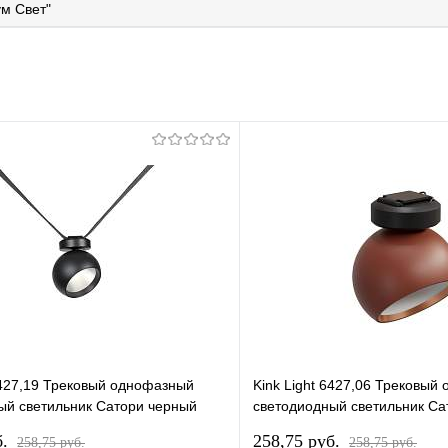
м Свет"
 6427,19 Трековый однофазный
Kink Light 6427,06 Трековый
ый светильник Сатори черный
светодиодный светильник Са
Led 9W (4000K)
терракотовый d9,5 h18,8 Led
б.
258,75 pуб.
258,75 pуб.
258,75 pуб.