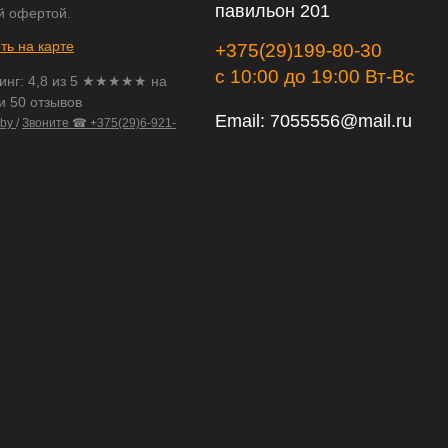
павильон 201
й офертой.
ть на карте
+375(29)199-80-30
с 10:00 до 19:00 Вт-Вс
инг:
4,8
из
5
★★★★★ на
и 50 отзывов
Email:
7055556@mail.ru
.by
/
Звоните ☎ +375(29)6-921-