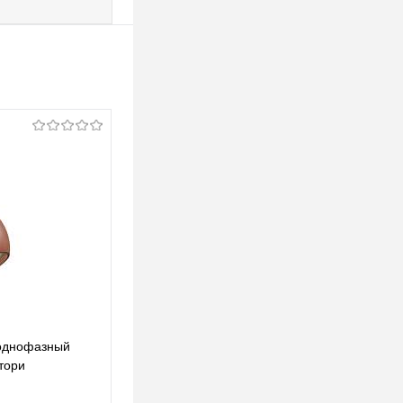
 однофазный
Kink Light 6430,19 Трековый светильник
тори
Сатори черный d5 h30 Led 7W (4000K)
 9W (4000K)
296,25 pуб.
296,25 pуб.