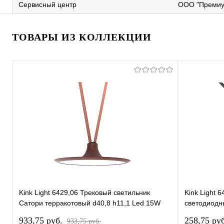
Сервисный центр
ООО "Премиу
ТОВАРЫ ИЗ КОЛЛЕКЦИИ
Kink Light 6429,06 Трековый светильник
Kink Light
Сатори терракотовый d40,8 h11,1 Led 15W
светодиодн
(4000K)
d9,5 h18,8 
933,75 pуб.
258,75 pу
933,75 pуб.