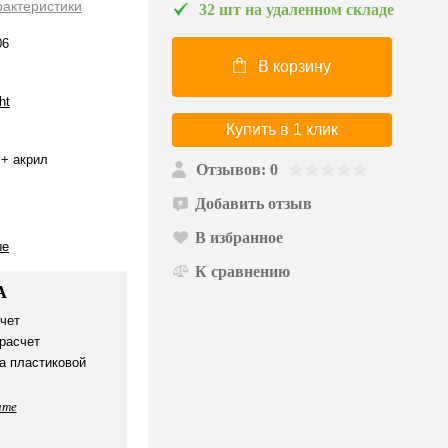
рактеристики
32 шт на удаленном складе
06
В корзину
ht
Купить в 1 клик
+ акрил
Отзывов: 0
Добавить отзыв
В избранное
ые
К сравнению
А
чет
расчет
а пластиковой
ате