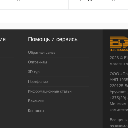
ия
Помощь и сервисы
Обратная связь
2023 © E
Оптовикам
магазин 
3D тур
ООО «Пр
УНП 193
Портфолио
220125 Б
Информационные статьи
Уручская,
+375(29)
Вакансии
Минским 
комитето
Контакты
Все цены
ознакомл