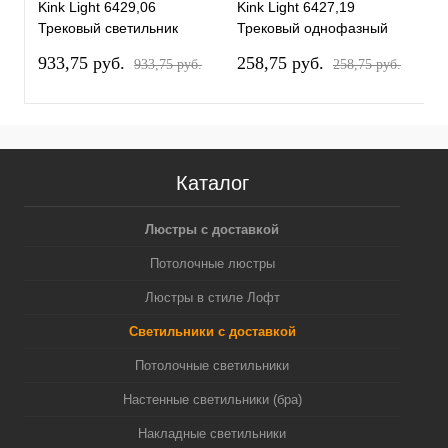
Kink Light 6429,06
Kink Light 6427,19
K
Трековый светильник
Трековый однофазный
Т
Сатори терракотовый
светодиодный светильник
с
933,75 pуб.
258,75 pуб.
2
933,75 pуб.
258,75 pуб.
d40,8 h11,1 Led 15W
Сатори черный d9,5 h18,8
С
(4000K)
Led 9W (4000K)
d
(
Каталог
Люстры с доставкой
Потолочные люстры
Люстры в стиле Лофт
Светильники с доставкой
Потолочные светильники
Настенные светильники (бра)
Накладные светильники