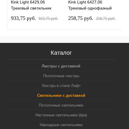
Kink Light 6429,06
Kink Light 6427,06
K
Трековый светильник
Трековый однофазный
Т
Сатори терракотовый
светодиодный светильник
С
933,75 pуб.
258,75 pуб.
2
933,75 pуб.
258,75 pуб.
d40,8 h11,1 Led 15W
Сатори терракотовый
L
(4000K)
d9,5 h18,8 Led 9W
(4000K)
Каталог
Люстры с доставкой
Потолочные люстры
Люстры в стиле Лофт
Светильники с доставкой
Потолочные светильники
Настенные светильники (бра)
Накладные светильники