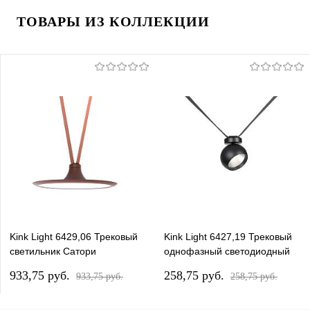
ТОВАРЫ ИЗ КОЛЛЕКЦИИ
Kink Light 6429,06 Трековый
Kink Light 6427,19 Трековый
светильник Сатори
однофазный светодиодный
терракотовый d40,8 h11,1
светильник Сатори черный
933,75 pуб.
258,75 pуб.
933,75 pуб.
258,75 pуб.
Led 15W (4000K)
d9,5 h18,8 Led 9W (4000K)