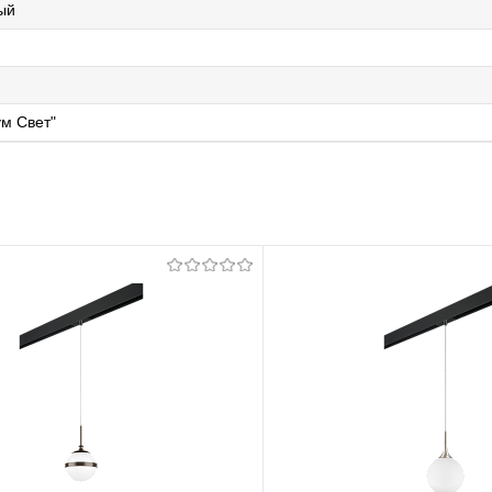
ый
м Свет"