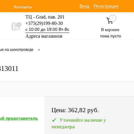
Вход
Регистрация
Контакты
ТЦ - Grad, пав. 201
0
+375(29)199-80-30
с 10:00 до 19:00 Вт-Вс
В корзине
Адреса магазинов
пока пусто
Уручская 19 пав. 3М
•
вые на шинопроводе
+375(29)354-30-60
с 9:00 до 17:00 Вт-Вс
813011
Цена:
362,82 pуб.
й представитель
Уточняйте наличие у
менеджера