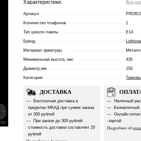
Характеристики:
Все ха
Артикул
PRO813
Количество плафонов
1
Тип цоколя лампы
E14
Бренд
Lightsta
Материал арматуры
Металл
Минимальная высота, мм:
430
Диаметр,мм
150
Категория
Треков
ДОСТАВКА
ОПЛАТ
Бесплатная доставка в
Наличный рас
пределах МКАД при сумме заказа
Безналичный 
от 300 рублей
Онлайн оплат
При заказе до 300 рублей
картой
стоимость доставки составляет 20
Подробнее об
опл
рублей