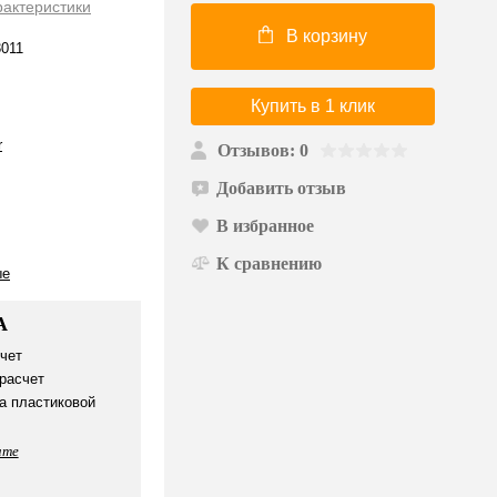
рактеристики
В корзину
011
Купить в 1 клик
r
Отзывов: 0
Добавить отзыв
В избранное
К сравнению
ые
А
чет
расчет
а пластиковой
ате