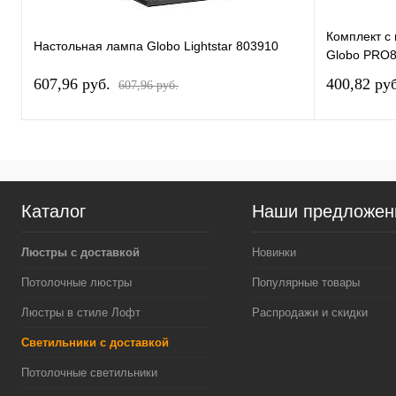
Комплект с
Настольная лампа Globo Lightstar 803910
Globo PRO
607,96 pуб.
400,82 pу
607,96 pуб.
Каталог
Наши предложен
Люстры с доставкой
Новинки
Потолочные люстры
Популярные товары
Люстры в стиле Лофт
Распродажи и скидки
Светильники с доставкой
Потолочные светильники