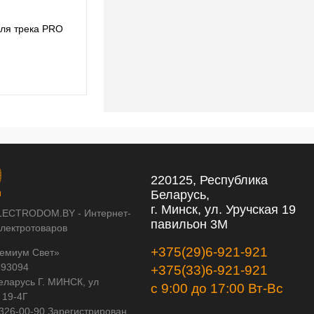
для трека PRO
Комплект с подвесом Globo для трека PRO
Globo PRO813111
419,82 pуб.
419,82 pуб.
220125, Республика
Беларусь,
г. Минск, ул. Уручская 19
LECTRODOM.BY - Интернет-
павильон 3М
электротоваров
+375(29)6-921-921
емиум Свет»
593094
+375(33)6-921-921
еларусь Г. МИНСК, ул
с 9:00 до 17:00 Вт-Вс
 19-4Г
 326-00-90 Зарегистрирован