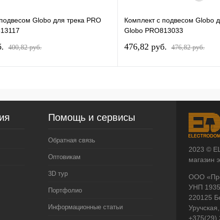
 подвесом Globo для трека PRO
Комплект с подвесом Globo 
813117
Globo PRO813033
б.
476,82 pуб.
400,82 pуб.
476,82 pуб.
ия
Помощь и сервисы
Обратная связь
2023 © E
Оптовикам
магазин 
3D тур
ООО «Пр
УНП 193
Портфолио
220125 Б
Информационные статьи
Уручская,
+375(29)