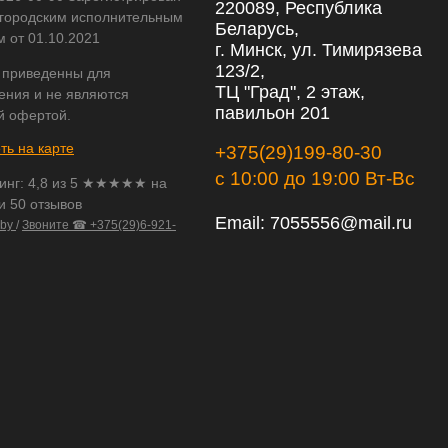
220089, Республика
городским исполнительным
Беларусь,
м от 01.10.2021
г. Минск, ул. Тимирязева
123/2,
 приведенны для
ТЦ "Град", 2 этаж,
ения и не являются
павильон 201
й офертой.
ть на карте
+375(29)199-80-30
с 10:00 до 19:00 Вт-Вс
инг:
4,8
из
5
★★★★★ на
и 50 отзывов
Email:
7055556@mail.ru
.by
/
Звоните ☎ +375(29)6-921-