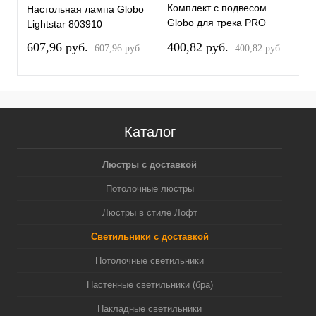
Комплект с подвесом
К
Настольная лампа Globo
Globo для трека PRO
G
Lightstar 803910
Globo PRO813117
G
607,96 pуб.
400,82 pуб.
4
607,96 pуб.
400,82 pуб.
Каталог
Люстры с доставкой
Потолочные люстры
Люстры в стиле Лофт
Светильники с доставкой
Потолочные светильники
Настенные светильники (бра)
Накладные светильники