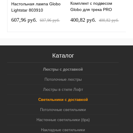
Комплект с подвесом
К
Настольная лампа Globo
Globo для трека PRO
G
Lightstar 803910
Globo PRO813117
G
607,96 pуб.
400,82 pуб.
4
607,96 pуб.
400,82 pуб.
Каталог
Люстры с доставкой
Потолочные люстры
Люстры в стиле Лофт
Светильники с доставкой
Потолочные светильники
Настенные светильники (бра)
Накладные светильники