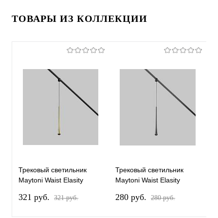
ТОВАРЫ ИЗ КОЛЛЕКЦИИ
Трековый светильник
Трековый светильник
Т
Maytoni Waist Elasity
Maytoni Waist Elasity
M
3000К 7Вт 38° TR167-1-
3000К 7Вт 38° TR167-1-
3
321 pуб.
280 pуб.
2
321 pуб.
280 pуб.
7W3K-M-BS
7W3K-M-B
8