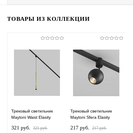
ТОВАРЫ ИЗ КОЛЛЕКЦИИ
Трековый светильник
Трековый светильник
Т
Maytoni Waist Elasity
Maytoni Sfera Elasity
M
3000К 7Вт 38° TR167-1-
3000K 8Вт 36° TR164-1-
3
321 pуб.
217 pуб.
3
321 pуб.
217 pуб.
7W3K-M-BS
8W3K-M-B
7