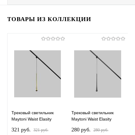
ТОВАРЫ ИЗ КОЛЛЕКЦИИ
Трековый светильник
Трековый светильник
Т
Maytoni Waist Elasity
Maytoni Waist Elasity
M
3000К 7Вт 38° TR167-1-
3000К 7Вт 38° TR167-1-
3
321 pуб.
280 pуб.
2
321 pуб.
280 pуб.
7W3K-M-BS
7W3K-M-B
8