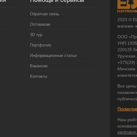
Обратная связь
2023 © E
Оптовикам
магазин 
3D тур
ООО «Пр
УНП 193
Портфолио
220125 Б
Информационные статьи
Уручская,
+375(29)
Вакансии
Минским 
комитето
Контакты
Все цены
ознакомл
публично
Посмотре
Наш рейт
основани
electrodom