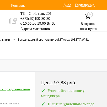
Вход
Регистрация
Контакты
ТЦ - Grad, пав. 201
0
+375(29)199-80-30
с 10:00 до 19:00 Вт-Вс
В корзине
Адреса магазинов
пока пусто
Уручская 19 пав. 3М
•
ильники
Встраиваемый светильник Loft IT Apex 10327/A White
+375(29)354-30-60
с 9:00 до 17:00 Вт-Вс
Цена:
97,88 pуб.
й представитель
Уточняйте наличие у
менеджера
рактеристики
10 шт на удаленном складе