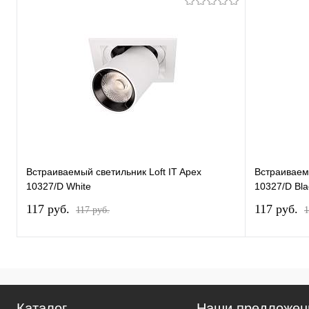
Встраиваемый светильник Loft IT Apex
Встраиваемы
10327/D White
10327/D Bla
117 pуб.
117 pуб.
117 pуб.
1
Каталог
Наши предложен