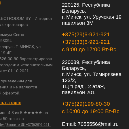
220125, Республика
Беларусь,
г. Минск, ул. Уручская 19
LECTRODOM.BY - Интернет-
павильон 3М
электротоваров
+375(29)6-921-921
емиум Свет»
593094
+375(33)6-921-921
еларусь Г. МИНСК, ул
с 9:00 до 17:00 Вт-Вс
 19-4Г
 326-00-90 Зарегистрирован
220089, Республика
городским исполнительным
Беларусь,
м от 01.10.2021
г. Минск, ул. Тимирязева
123/2,
 приведенны для
ТЦ "Град", 2 этаж,
ения и не являются
павильон 201
й офертой.
ть на карте
+375(29)199-80-30
с 10:00 до 19:00 Вт-Вс
инг:
4,8
из
5
★★★★★ на
и 50 отзывов
Email:
7055556@mail.ru
.by
/
Звоните ☎ +375(29)6-921-