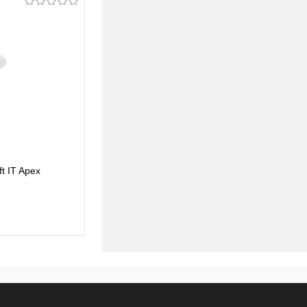
t IT Apex
Встраиваемый светильник Loft IT Apex
10327/C Black
117 pуб.
117 pуб.