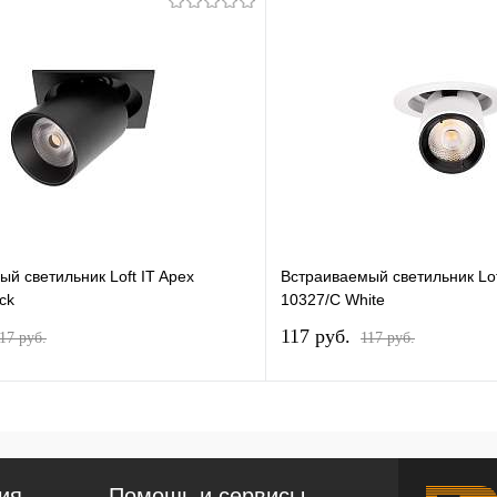
й светильник Loft IT Apex
Встраиваемый светильник Lof
ck
10327/C White
117 pуб.
17 pуб.
117 pуб.
ия
Помощь и сервисы