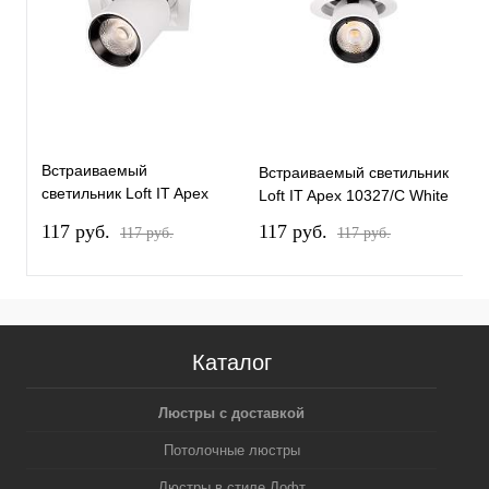
Встраиваемый
Встраиваемый светильник
В
светильник Loft IT Apex
Loft IT Apex 10327/C White
L
10327/D White
117 pуб.
117 pуб.
1
117 pуб.
117 pуб.
Каталог
Люстры с доставкой
Потолочные люстры
Люстры в стиле Лофт