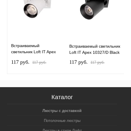
Встраиваемый
Встраиваемый светильник
В
светильник Loft IT Apex
Loft IT Apex 10327/D Black
L
10327/D White
117 pуб.
117 pуб.
1
117 pуб.
117 pуб.
Каталог
Люстры с доставкой
Потолочные люстры
Люстры в стиле Лофт