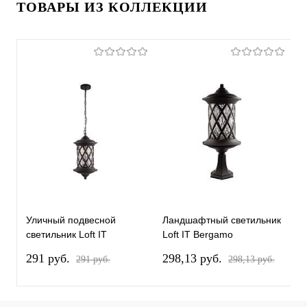
ТОВАРЫ ИЗ КОЛЛЕКЦИИ
Уличный подвесной
Ландшафтный светильник
Л
светильник Loft IT
Loft IT Bergamo
L
Bergamo 100018P
100018/620
1
291 pуб.
298,13 pуб.
9
291 pуб.
298,13 pуб.