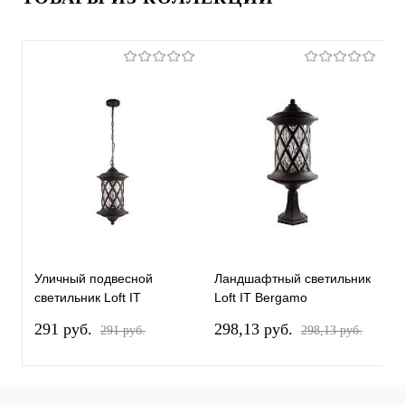
Уличный подвесной
Ландшафтный светильник
Л
светильник Loft IT
Loft IT Bergamo
L
Bergamo 100018P
100018/620
1
291 pуб.
298,13 pуб.
4
291 pуб.
298,13 pуб.