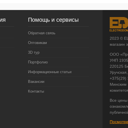
ия
Помощь и сервисы
Обратная связь
2023 © E
Оптовикам
магазин 
3D тур
ООО «Пр
УНП 193
Портфолио
220125 Б
Информационные статьи
Уручская,
+375(29)
Вакансии
Минским 
комитето
Контакты
Все цены
ознакомл
публично
Посмотре