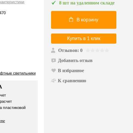
рактеристики
8 шт на удаленном складе
470
В корзину
Купить в 1 клик
Отзывов: 0
Добавить отзыв
В избранное
фтные светильники
К сравнению
А
чет
расчет
а пластиковой
ате