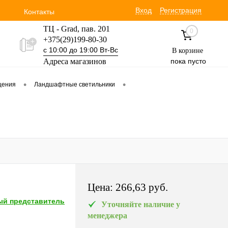
Вход
Регистрация
Контакты
ТЦ - Grad, пав. 201
0
+375(29)199-80-30
с 10:00 до 19:00 Вт-Вс
В корзине
Адреса магазинов
пока пусто
Уручская 19 пав. 3М
•
•
щения
Ландшафтные светильники
+375(29)354-30-60
с 9:00 до 17:00 Вт-Вс
Цена:
266,63 pуб.
й представитель
Уточняйте наличие у
менеджера