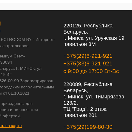
220125, Республика
Беларусь,
г. Минск, ул. Уручская 19
LECTRODOM.BY - Интернет-
павильон 3М
электротоваров
+375(29)6-921-921
емиум Свет»
593094
+375(33)6-921-921
еларусь Г. МИНСК, ул
с 9:00 до 17:00 Вт-Вс
 19-4Г
 326-00-90 Зарегистрирован
220089, Республика
городским исполнительным
Беларусь,
м от 01.10.2021
г. Минск, ул. Тимирязева
123/2,
 приведенны для
ТЦ "Град", 2 этаж,
ения и не являются
павильон 201
й офертой.
ть на карте
+375(29)199-80-30