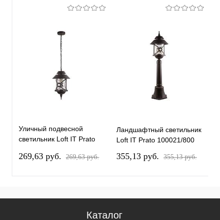
Уличный подвесной
Ландшафтный светильник
Л
светильник Loft IT Prato
Loft IT Prato 100021/800
L
100021P
269,63 pуб.
355,13 pуб.
2
269,63 pуб.
355,13 pуб.
Каталог