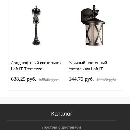
Ландшафтный светильник
Уличный настенный
У
Loft IT Tremezzo
светильник Loft IT
с
100019/1070 BS
Ravenna 100016W
R
638,25 pуб.
144,75 pуб.
1
638,25 pуб.
144,75 pуб.
Каталог
Люстры с доставкой