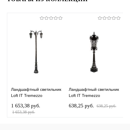
Ландшафтный светильник
Ландшафтный светильник
У
Loft IT Tremezzo
Loft IT Tremezzo
с
100019/2200 BS
100019/1070 BS
R
1 653,38 pуб.
638,25 pуб.
1
638,25 pуб.
1 653,38 pуб.