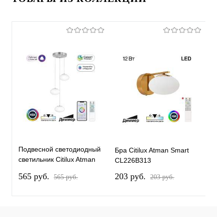
Подвесной светодиодный
Бра Citilux Atman Smart
Б
светильник Citilux Atman
CL226B313
C
Smart CL226A031
565 pуб.
203 pуб.
2
565 pуб.
203 pуб.