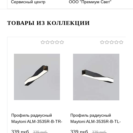
Сервисный центр
ООО "Премиум Свет"
ТОВАРЫ ИЗ КОЛЛЕКЦИИ
Профиль радиусный
Профиль радиусный
П
Maytoni ALM-3535R-B-TR-
Maytoni ALM-3535R-B-TL-
M
90°-0.4M
90°-0.4M
1
339 pуб.
339 pуб.
4
339 pуб.
339 pуб.