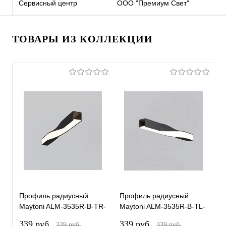
Сервисный центр
ООО "Премиум Свет"
ТОВАРЫ ИЗ КОЛЛЕКЦИИ
Профиль радиусный
Профиль радиусный
П
Maytoni ALM-3535R-B-TR-
Maytoni ALM-3535R-B-TL-
M
90°-0.4M
90°-0.4M
1
339 pуб.
339 pуб.
4
339 pуб.
339 pуб.