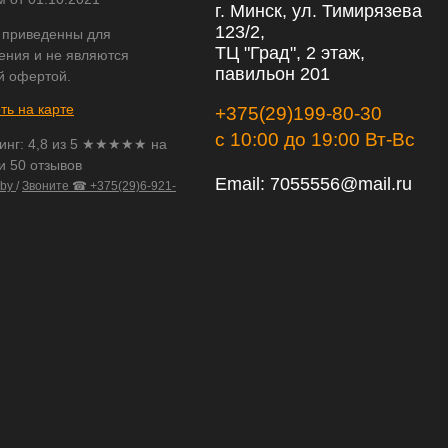
г. Минск, ул. Тимирязева
123/2,
 приведенны для
ТЦ "Град", 2 этаж,
ения и не являются
павильон 201
й офертой.
ть на карте
+375(29)199-80-30
с 10:00 до 19:00 Вт-Вс
инг:
4,8
из
5
★★★★★ на
и 50 отзывов
Email:
7055556@mail.ru
.by
/
Звоните ☎ +375(29)6-921-