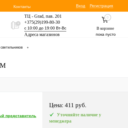
Вход
Регистрация
Контакты
ТЦ - Grad, пав. 201
0
+375(29)199-80-30
с 10:00 до 19:00 Вт-Вс
В корзине
Адреса магазинов
пока пусто
Уручская 19 пав. 3М
•
 светильников
+375(29)354-30-60
с 9:00 до 17:00 Вт-Вс
5M
Цена:
411 pуб.
Уточняйте наличие у
й представитель
менеджера