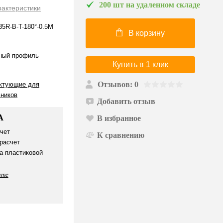
200 шт на удаленном складе
рактеристики
5R-B-T-180°-0.5M
В корзину
ный профиль
Купить в 1 клик
Отзывов: 0
ктующие для
ьников
Добавить отзыв
А
В избранное
чет
К сравнению
расчет
а пластиковой
ате