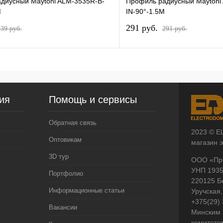
диусный Maytoni ALM-3535R-B-
Профиль радиусный Maytoni
M
IN-90°-1.5M
291 pуб.
339 pуб.
291 pуб.
ия
Помощь и сервисы
Обратная связь
2023 © E
Оптовикам
магазин 
3D тур
ООО «Пр
УНП 193
Портфолио
220125 Б
Информационные статьи
Уручская,
+375(29)
Вакансии
Минским 
комитето