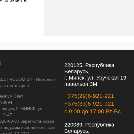
 ALM-3535R-B-
Профиль радиусный Maytoni ALM-3535R-B-
EX-90°-1.5M
292 pуб.
292 pуб.
220125, Республика
Беларусь,
г. Минск, ул. Уручская 19
LECTRODOM.BY - Интернет-
павильон 3М
электротоваров
+375(29)6-921-921
емиум Свет»
593094
+375(33)6-921-921
еларусь Г. МИНСК, ул
с 9:00 до 17:00 Вт-Вс
 19-4Г
 326-00-90 Зарегистрирован
220089, Республика
городским исполнительным
Беларусь,
м от 01.10.2021