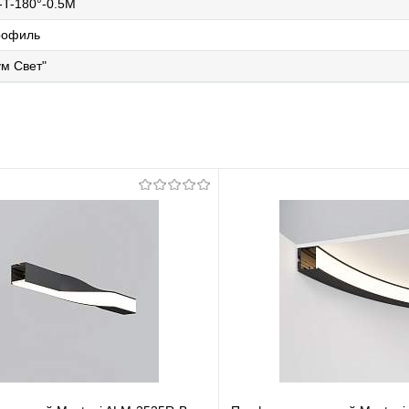
T-180°-0.5M
рофиль
м Свет"