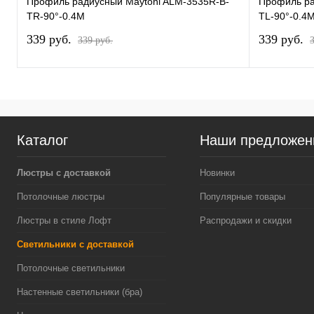
Профиль радиусный Maytoni ALM-3535R-B-
Профиль ра
TR-90°-0.4M
TL-90°-0.4
339 pуб.
339 pуб.
339 pуб.
Каталог
Наши предложен
Люстры с доставкой
Новинки
Потолочные люстры
Популярные товары
Люстры в стиле Лофт
Распродажи и скидки
Светильники с доставкой
Потолочные светильники
Настенные светильники (бра)