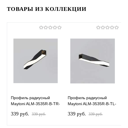
ТОВАРЫ ИЗ КОЛЛЕКЦИИ
Профиль радиусный
Профиль радиусный
П
Maytoni ALM-3535R-B-TR-
Maytoni ALM-3535R-B-TL-
M
90°-0.4M
90°-0.4M
1
339 pуб.
339 pуб.
4
339 pуб.
339 pуб.