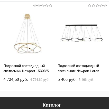
Подвесной светодиодный
Подвесной светодиодный
светильник Newport 15303/S
светильник Newport Loren
champagne gold М0068824
15207/S black glossy
4 724,60 pуб.
5 406 pуб.
4 724,60 pуб.
5 406 pуб.
М0068990
Каталог