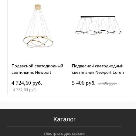
Подвесной светодиодный
Подвесной светодиодный
П
светильник Newport
светильник Newport Loren
с
15303/S champagne gold
15207/S black glossy
1
4 724,60 pуб.
5 406 pуб.
7
5 406 pуб.
М0068824
М0068990
М
4 724,60 pуб.
7
Каталог
Люстры с доставкой