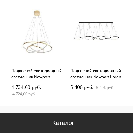
Подвесной светодиодный
Подвесной светодиодный
П
светильник Newport
светильник Newport Loren
с
15303/S champagne gold
15207/S black glossy
1
4 724,60 pуб.
5 406 pуб.
7
5 406 pуб.
М0068824
М0068990
М
4 724,60 pуб.
7
Каталог