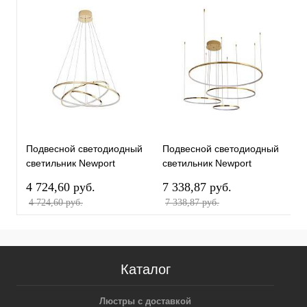
Подвесной светодиодный
Подвесной светодиодный
П
светильник Newport
светильник Newport
с
15303/S champagne gold
15104/S champagne gold
1
4 724,60 pуб.
7 338,87 pуб.
5
М0068824
М0068731
М
4 724,60 pуб.
7 338,87 pуб.
5
Каталог
Люстры с доставкой