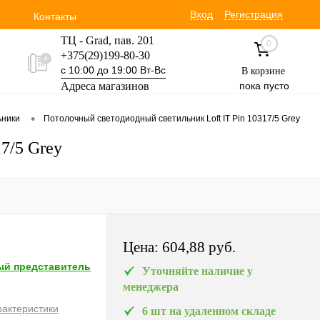
Вход
Регистрация
Контакты
ТЦ - Grad, пав. 201
0
+375(29)199-80-30
с 10:00 до 19:00 Вт-Вс
В корзине
Адреса магазинов
пока пусто
Уручская 19 пав. 3М
•
ьники
Потолочный светодиодный светильник Loft IT Pin 10317/5 Grey
+375(29)354-30-60
с 9:00 до 17:00 Вт-Вс
7/5 Grey
Цена:
604,88 pуб.
й представитель
Уточняйте наличие у
менеджера
рактеристики
6 шт на удаленном складе