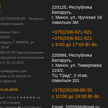
220125, Республика
Беларусь,
г. Минск, ул. Уручская 19
LECTRODOM.BY - Интернет-
павильон 3М
электротоваров
+375(29)6-921-921
емиум Свет»
593094
+375(33)6-921-921
еларусь Г. МИНСК, ул
с 9:00 до 17:00 Вт-Вс
 19-4Г
 326-00-90 Зарегистрирован
220089, Республика
городским исполнительным
Беларусь,
м от 01.10.2021
г. Минск, ул. Тимирязева
123/2,
 приведенны для
ТЦ "Град", 2 этаж,
ения и не являются
павильон 201
й офертой.
ть на карте
+375(29)199-80-30
с 10:00 до 19:00 Вт-Вс
инг:
4,8
из
5
★★★★★ на
и 50 отзывов
Email:
7055556@mail.ru
.by
/
Звоните ☎ +375(29)6-921-