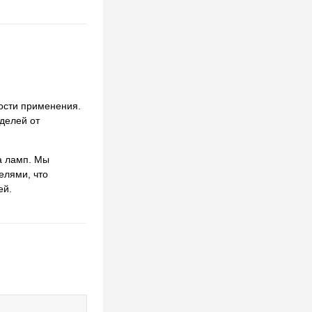
ности применения.
делей от
а ламп. Мы
елями, что
ей.