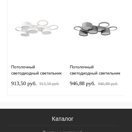
Потолочный
Потолочный
П
светодиодный светильник
светодиодный светильник
с
Loft IT Pin 10317/9 White
Loft IT Pin 10317/9 Grey
L
913,50 pуб.
946,88 pуб.
6
913,50 pуб.
946,88 pуб.
Каталог