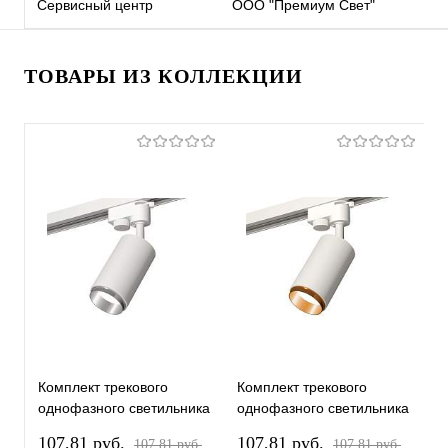
Сервисный центр
ООО "Премиум Свет"
ТОВАРЫ ИЗ КОЛЛЕКЦИИ
Комплект трекового
Комплект трекового
К
однофазного светильника
однофазного светильника
о
XT6322042 SWH/PSL
XT6322044 SWH/PYG
X
107,81 pуб.
107,81 pуб.
1
107,81 pуб.
107,81 pуб.