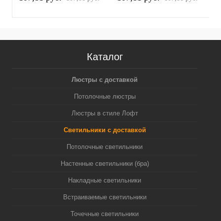
белый песок/серебро
белый песок/золото
п
полированное MR16
желтое полированное
(
GU5.3 (A2520, C6322,
MR16 GU5.3 (A2520,
N6122)
C6322, N6124)
Каталог
Люстры с доставкой
Потолочные люстры
Люстры в стиле Лофт
Светильники с доставкой
Потолочные светильники
Настенные светильники (бра)
Накладные светильники
Встраиваемые светильники
Точечные светильники