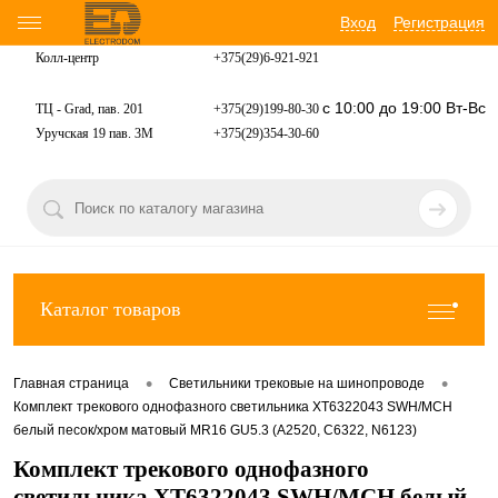
Вход
Регистрация
Колл-центр
+375(29)6-921-
921
с 10:00 до 19:00 Вт-Вс
ТЦ - Grad, пав. 201
+375(29)199-80-30
Уручская 19 пав. 3М
+375(29)354-30-60
Каталог товаров
•
•
Главная страница
Светильники трековые на шинопроводе
Комплект трекового однофазного светильника XT6322043 SWH/MCH
белый песок/хром матовый MR16 GU5.3 (A2520, C6322, N6123)
Комплект трекового однофазного
светильника XT6322043 SWH/MCH белый