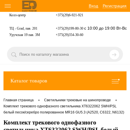
Вход
Регистрация
Колл-центр
+375(29)6-921-
921
с 10:00 до 19:00 Вт-Вс
ТЦ - Grad, пав. 201
+375(29)199-80-30
Уручская 19 пав. 3М
+375(29)354-30-60
Каталог товаров
•
•
Главная страница
Светильники трековые на шинопроводе
Комплект трекового однофазного светильника XT6322062 SWH/PSL
белый песок/серебро полированное MR16 GU5.3 (A2520, C6322, N6132)
Комплект трекового однофазного
светильника XT6322062 SWH/PSL белый