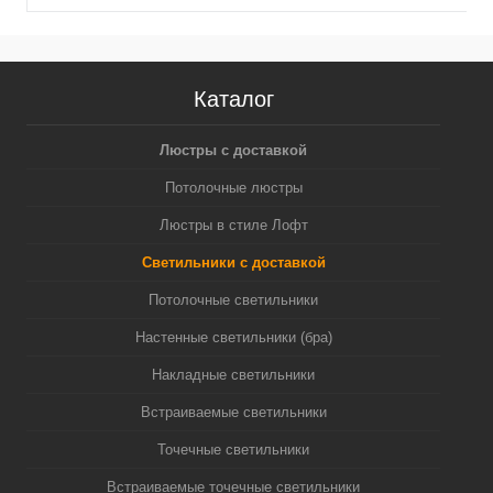
GU5.3 (A2520, C6322,
MR16 GU5.3 (A2520,
(
N6122)
C6322, N6124)
Каталог
Люстры с доставкой
Потолочные люстры
Люстры в стиле Лофт
Светильники с доставкой
Потолочные светильники
Настенные светильники (бра)
Накладные светильники
Встраиваемые светильники
Точечные светильники
Встраиваемые точечные светильники