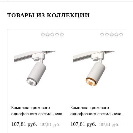
ТОВАРЫ ИЗ КОЛЛЕКЦИИ
Комплект трекового
Комплект трекового
К
однофазного светильника
однофазного светильника
о
XT6322042 SWH/PSL
XT6322044 SWH/PYG
X
107,81 pуб.
107,81 pуб.
1
107,81 pуб.
107,81 pуб.
белый песок/серебро
белый песок/золото
б
полированное MR16
желтое полированное
м