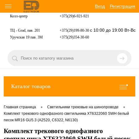
Вход
Регистрация
Колл-центр
+375(29)6-921-
921
с 10:00 до 19:00 Вт-Вс
ТЦ - Grad, пав. 201
+375(29)199-80-30
Уручская 19 пав. 3М
+375(29)354-30-60
Каталог товаров
•
•
Главная страница
Светильники трековые на шинопроводе
Комплект трекового однофазного светильника XT6322060 SWH белый
песок MR16 GU5.3 (A2520, C6322, N6130)
Комплект трекового однофазного
светильника XT6322060 SWH белый песок