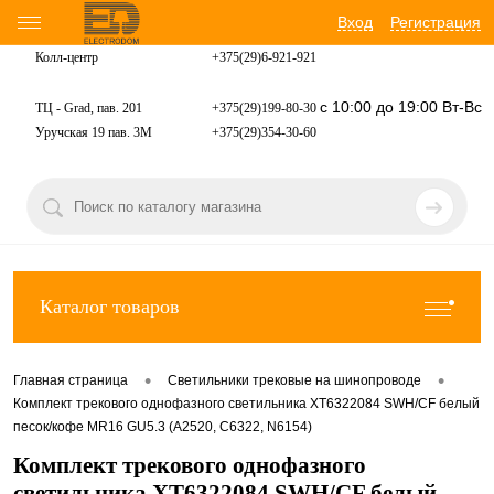
Вход
Регистрация
Колл-центр
+375(29)6-921-
921
с 10:00 до 19:00 Вт-Вс
ТЦ - Grad, пав. 201
+375(29)199-80-30
Уручская 19 пав. 3М
+375(29)354-30-60
Каталог товаров
•
•
Главная страница
Светильники трековые на шинопроводе
Комплект трекового однофазного светильника XT6322084 SWH/CF белый
песок/кофе MR16 GU5.3 (A2520, C6322, N6154)
Комплект трекового однофазного
светильника XT6322084 SWH/CF белый