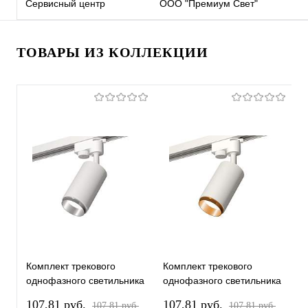
Сервисный центр
ООО "Премиум Свет"
ТОВАРЫ ИЗ КОЛЛЕКЦИИ
Комплект трекового
Комплект трекового
К
однофазного светильника
однофазного светильника
о
XT6322042 SWH/PSL
XT6322044 SWH/PYG
X
107,81 pуб.
107,81 pуб.
1
107,81 pуб.
107,81 pуб.