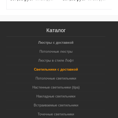
белый песок/серебро
белый песок/золото
п
полированное MR16
желтое полированное
(
GU5.3 (A2520, C6322,
MR16 GU5.3 (A2520,
N6122)
C6322, N6124)
Каталог
Люстры с доставкой
Потолочные люстры
Люстры в стиле Лофт
Светильники с доставкой
Потолочные светильники
Настенные светильники (бра)
Накладные светильники
Встраиваемые светильники
Точечные светильники