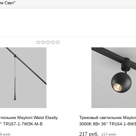
м Свет"
тильник Maytoni Waist Elasity
Трековый светильник Maytoni
8° TR167-1-7W3K-M-B
3000K 8Вт 36° TR164-1-8W
217 pуб.
0 pуб.
217 pуб.