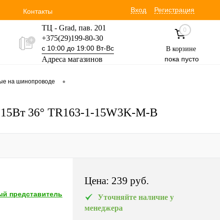
Вход
Регистрация
Контакты
ТЦ - Grad, пав. 201
0
+375(29)199-80-30
с 10:00 до 19:00 Вт-Вс
В корзине
Адреса магазинов
пока пусто
Уручская 19 пав. 3М
•
вые на шинопроводе
+375(29)354-30-60
с 9:00 до 17:00 Вт-Вс
0K 15Вт 36° TR163-1-15W3K-M-B
Цена:
239 pуб.
й представитель
Уточняйте наличие у
менеджера