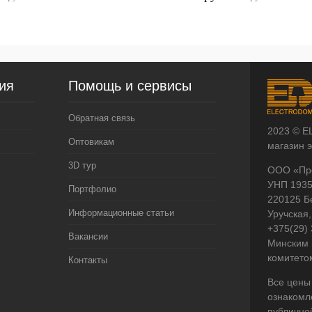
ия
Помощь и сервисы
Обратная связь
2023 © E
Оптовикам
магазин 
3D тур
ООО «Пр
УНП 193
Портфолио
220125 Б
Информационные статьи
Уручская,
+375(29)
Вакансии
Минским 
комитето
Контакты
Все цены
ознакомл
публично