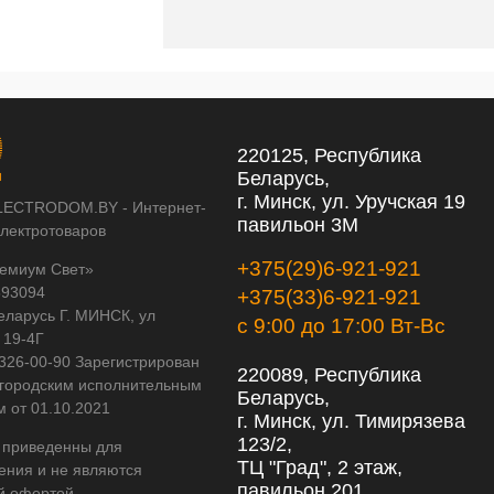
220125, Республика
Беларусь,
г. Минск, ул. Уручская 19
LECTRODOM.BY - Интернет-
павильон 3М
электротоваров
+375(29)6-921-921
емиум Свет»
593094
+375(33)6-921-921
еларусь Г. МИНСК, ул
с 9:00 до 17:00 Вт-Вс
 19-4Г
 326-00-90 Зарегистрирован
220089, Республика
городским исполнительным
Беларусь,
м от 01.10.2021
г. Минск, ул. Тимирязева
123/2,
 приведенны для
ТЦ "Град", 2 этаж,
ения и не являются
павильон 201
й офертой.