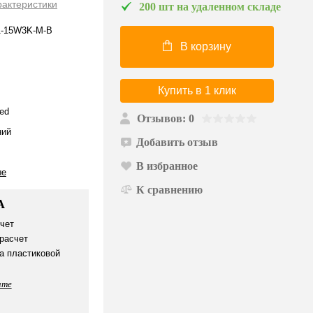
рактеристики
200 шт на удаленном складе
1-15W3K-M-B
В корзину
Купить в 1 клик
ed
Отзывов: 0
ий
Добавить отзыв
В избранное
ые
К сравнению
А
чет
расчет
а пластиковой
ате