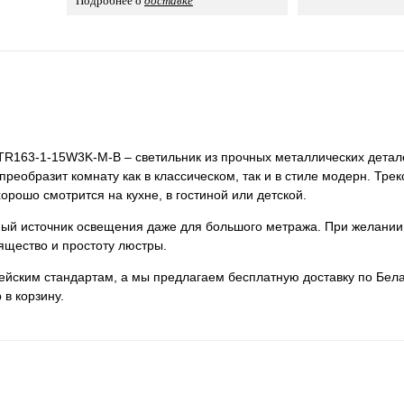
Подробнее о
доставке
° TR163-1-15W3K-M-B – светильник из прочных металлических детал
преобразит комнату как в классическом, так и в стиле модерн. Тре
орошо смотрится на кухне, в гостиной или детской.
нный источник освещения даже для большого метража. При желании
ящество и простоту люстры.
пейским стандартам, а мы предлагаем бесплатную доставку по Бела
 в корзину.