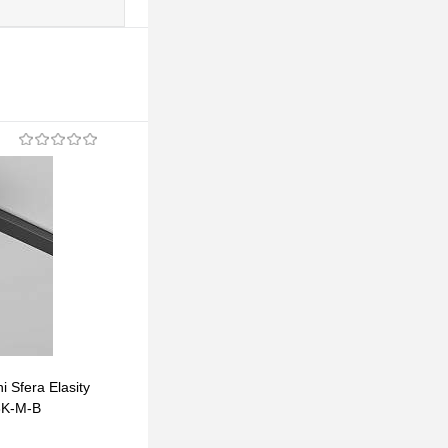
 Sfera Elasity
Трековый светильник Maytoni Waist Elasity
3K-M-B
3000К 7Вт 38° TR168-1-7W3K-M-B
302 pуб.
302 pуб.